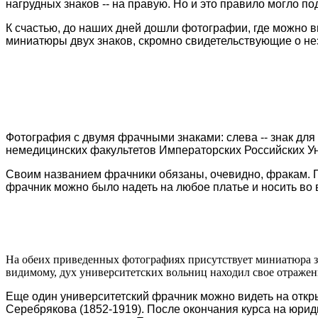
нагрудных знаков -- на правую. Но и это правило могло 
К счастью, до наших дней дошли фотографии, где можно в
миниатюры двух знаков, скромно свидетельствующие о нез
Фотография с двумя фрачными знаками: слева -- знак для 
немедицинских факультетов Императорских Российских У
Своим названием фрачники обязаны, очевидно, фракам. П
фрачник можно было надеть на любое платье и носить во в
На обеих приведенных фотографиях присутствует миниатюра зн
видимому, дух университетских вольниц находил свое отражен
Еще один университетский фрачник можно видеть на откры
Серебрякова (1852-1919). После окончания курса на юрид