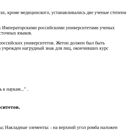
етах, кроме медицинского, устанавливались две ученые степени
ых Императорскими российскими университетами ученых
сточных языков.
 российских университетов. Жетон должен был быть
а учрежден нагрудный знак для лиц, окончивших курс
к наукам..." .
ситетов.
; Накладные элементы: - на верхний угол ромба наложен