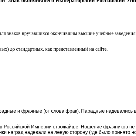
й Знак окончившего Императорский Российский Уни
для знаков вручавшихся окончившим высшие учебные заведения.
ных) до стандартных, как представленный на сайте.
арадные и фрачные (от слова фрак). Парадные надевались 
 в Российской Империи строжайше. Ношение фрачников не
ники наград надевали на левую сторону (где было принято 