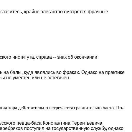
огласитесь, крайне элегантно смотрятся фрачные
ого института, справа -- знак об окончании
а балы, куда являлись во фраках. Однако на практике
ы не уместен или не эстетичен.
иатюра действительно встречается сравнительно часто. По-
усского певца-баса Константина Терентьевича
еребряков поступил на государственную службу, однако