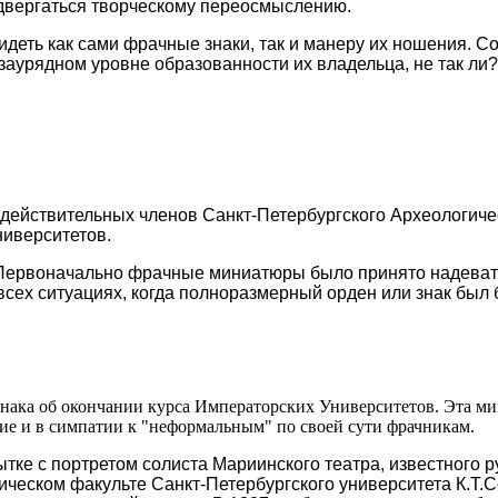
подвергаться творческому переосмыслению.
идеть как сами фрачные знаки, так и манеру их ношения. С
аурядном уровне образованности их владельца, не так ли?
действительных членов Санкт-Петербургского Археологическ
ниверситетов.
ервоначально фрачные миниатюры было принято надевать н
сех ситуациях, когда полноразмерный орден или знак был б
ака об окончании курса Императорских Университетов. Эта мин
ие и в симпатии к "неформальным" по своей сути фрачникам.
тке с портретом солиста Мариинского театра, известного р
ическом факульте Санкт-Петербургского университета К.Т.С