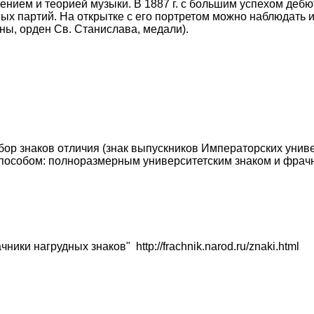
ением и теорией музыки. В 1887 г. с большим успехом дебю
рных партий. На открытке с его портретом можно наблюдат
ны, орден Св. Станислава, медали).
абор знаков отличия (знак выпускников Императорских унив
пособом: полноразмерным университетским знаком и фрач
ики нагрудных знаков" http://frachnik.narod.ru/znaki.html