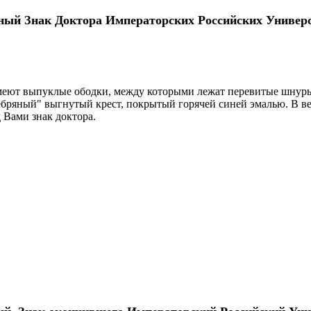
ный Знак Доктора Императорских Российских Универс
имеют выпуклые ободки, между которыми лежат перевитые шнуры
ебряный" выгнутый крест, покрытый горячей синей эмалью. В в
д Вами знак доктора.