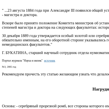
" ...23 августа 1884 года при Александре III появился общий 
- магистра и доктора.
Вскоре было принято положение Комитета министров об устан
степеней магистра и доктора на следующих факультетах: исто
30 декабря 1889 года утверждается особый золотой или сере
обязательно именным, на его оборотной стороне указывались г
немедицинских факультетов."
Г. БУКАТИНА, старший научный сотрудник отдела нумизматик
Портал журнала "Наука и жизнь"
источник
№3, 2005 год
Рекомендуем прочесть эту статью желающим узнать что делалось
Нагрудн
Основа: - серебряный прорезной ромб, все стороны которого