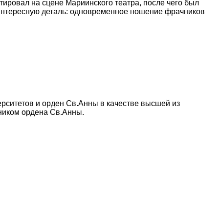
тировал на сцене Мариинского театра, после чего был
ь интересную деталь: одновременное ношение фрачников
ерситетов и орден Св.Анны в качестве высшей из
ником ордена Св.Анны.