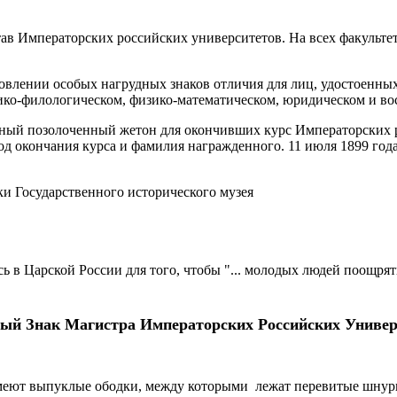
устав Императорских российских университетов. На всех факульт
овлении особых нагрудных знаков отличия для лиц, удостоенн
рико-филологическом, физико-математическом, юридическом и во
бряный позолоченный жетон для окончивших курс Императорских
од окончания курса и фамилия награжденного. 11 июля 1899 год
и Государственного исторического музея
 в Царской России для того, чтобы "... молодых людей поощрять 
ый Знак Магистра Императорских Российских Универ
 имеют выпуклые ободки, между которыми лежат перевитые шнуры