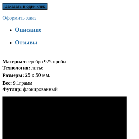
Оформить заказ
Описание
Отзывы
Материал
:
серебро 925 пробы
Технология:
литье
Размеры: 2
5 х 50 мм.
Вес:
9.1грамм
Футляр:
флокированный