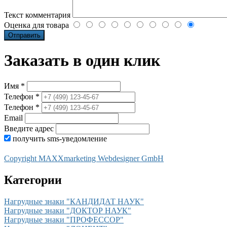
Текст комментария
Оценка для товара
Заказать в один клик
Имя *
Телефон *
Телефон *
Email
Введите адрес
получить sms-уведомление
Copyright MAXXmarketing Webdesigner GmbH
Категории
Нагрудные знаки "КАНДИДАТ НАУК"
Нагрудные знаки "ДОКТОР НАУК"
Нагрудные знаки "ПРОФЕССОР"